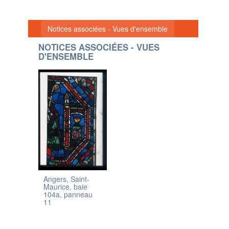
Notices associées - Vues d'ensemble
NOTICES ASSOCIÉES - VUES
D'ENSEMBLE
Angers, Saint-
Maurice, baie
104a, panneau
11