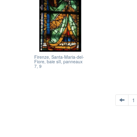
Firenze, Santa-Maria-del-
Fiore, baie sII, panneaux
7, 9
1