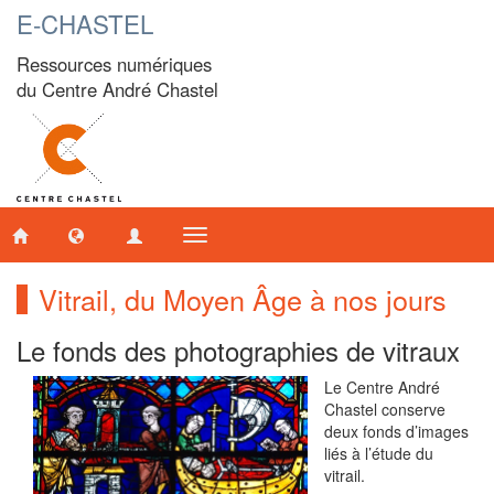
E-CHASTEL
Ressources numériques
du Centre André Chastel
Toggle
navigation
Vitrail, du Moyen Âge à nos jours
Le fonds des photographies de vitraux
Le Centre André
Chastel conserve
deux fonds d’images
liés à l’étude du
vitrail.