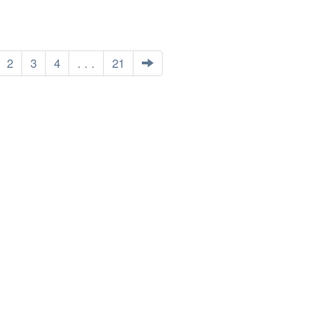
2
3
4
. . .
21