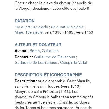
Chœur, chapelle d'axe du chœur (chapelle de
la Vierge), deuxième travée côté sud, baie 8
DATATION
1er quart 14e siècle
;
3e quart 15e siècle
;
Milieu 15e siècle
, vers 1310 ; 1463 ; vers 1450
AUTEUR ET DONATEUR
Barbe, Guillaume
Auteur :
Guillaume de Flavacourt
;
Donateur :
Guillaume de Lestranges
;
Crespin le Vallet
DESCRIPTION ET ICONOGRAPHIE
vue d'ensemble. Saint Maurille,
Description :
saint Remi et saint Hugues (vers 1310).
Martyre de saint Prétextat (1463). Les
donateurs Crespin le Vallet et sa femme Agnès
(restaurés au 15e siècle). Grisaille, bordures
de feuillages et hommes sauvages. Armes de