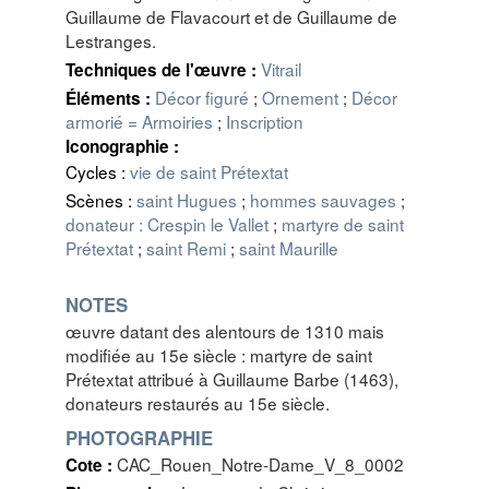
Guillaume de Flavacourt et de Guillaume de
Lestranges.
Vitrail
Techniques de l'œuvre :
Décor figuré
;
Ornement
;
Décor
Éléments :
armorié = Armoiries
;
Inscription
Iconographie :
Cycles :
vie de saint Prétextat
Scènes :
saint Hugues
;
hommes sauvages
;
donateur : Crespin le Vallet
;
martyre de saint
Prétextat
;
saint Remi
;
saint Maurille
NOTES
œuvre datant des alentours de 1310 mais
modifiée au 15e siècle : martyre de saint
Prétextat attribué à Guillaume Barbe (1463),
donateurs restaurés au 15e siècle.
PHOTOGRAPHIE
CAC_Rouen_Notre-Dame_V_8_0002
Cote :