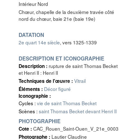
Intérieur Nord
Chœur, chapelle de la deuxième travée côté
nord du chœur, baie 21e (baie 19e)
DATATION
2e quart 14e siècle
, vers 1325-1339
DESCRIPTION ET ICONOGRAPHIE
rupture de saint Thomas Becket
Description :
et Henri II : Henri II
Vitrail
Techniques de l'œuvre :
Décor figuré
Éléments :
Iconographie :
Cycles :
vie de saint Thomas Becket
Scènes :
saint Thomas Becket devant Henri II
PHOTOGRAPHIE
CAC_Rouen_Saint-Ouen_V_21e_0003
Cote :
Lautier Claudine
Photographe :